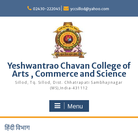
Skip
to
02430-222045
yccsillod@yahoo.com
content
Yeshwantrao Chavan College of
Arts , Commerce and Science
Sillod, Tq. Sillod, Dist. Chhatrapati Sambhajinagar
(MS),India-431112
Menu
हिंदी विभाग